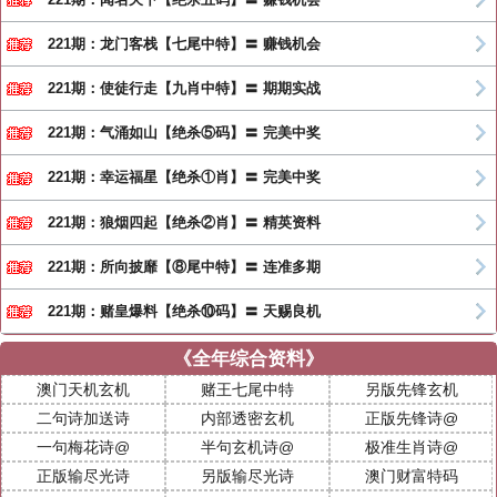
221期：龙门客栈【七尾中特】〓 赚钱机会
221期：使徒行走【九肖中特】〓 期期实战
221期：气涌如山【绝杀⑤码】〓 完美中奖
221期：幸运福星【绝杀①肖】〓 完美中奖
221期：狼烟四起【绝杀②肖】〓 精英资料
221期：所向披靡【⑧尾中特】〓 连准多期
221期：赌皇爆料【绝杀⑩码】〓 天赐良机
《全年综合资料》
澳门天机玄机
赌王七尾中特
另版先锋玄机
二句诗加送诗
内部透密玄机
正版先锋诗@
一句梅花诗@
半句玄机诗@
极准生肖诗@
正版输尽光诗
另版输尽光诗
澳门财富特码