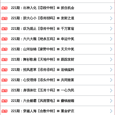
221期：出神入化【②段中特】〓 抓住机会
221期：胆大心小【⑥肖⑿码】〓 发财之道
221期：叹为观止【⑨肖中特】〓 千万富翁
221期：六六大顺【绝杀五码】〓 幸运中奖
221期：山河似锦【家野中特】〓 天天中奖
221期：舞衫歌扇【天地中特】〓 跟踪发财
221期：招风惹草【④肖④码】〓 送钱猛料
221期：心安理得【④头中特】〓 共同致富
221期：身强体壮【五肖十码】〓 一心为民
221期：六合赌霸【风雨雷电】〓 赚钱秘籍
221期：穿越人海【合数中特】〓 重金铲庄