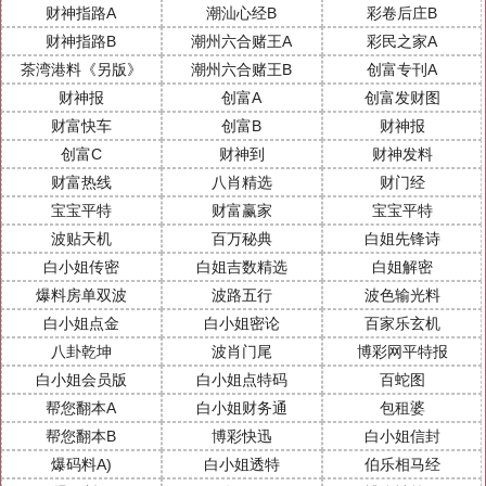
财神指路A
潮汕心经B
彩卷后庄B
财神指路B
潮州六合赌王A
彩民之家A
茶湾港料《另版》
潮州六合赌王B
创富专刊A
财神报
创富A
创富发财图
财富快车
创富B
财神报
创富C
财神到
财神发料
财富热线
八肖精选
财门经
宝宝平特
财富赢家
宝宝平特
波贴天机
百万秘典
白姐先锋诗
白小姐传密
白姐吉数精选
白姐解密
爆料房单双波
波路五行
波色输光料
白小姐点金
白小姐密论
百家乐玄机
八卦乾坤
波肖门尾
博彩网平特报
白小姐会员版
白小姐点特码
百蛇图
帮您翻本A
白小姐财务通
包租婆
帮您翻本B
博彩快迅
白小姐信封
爆码料A)
白小姐透特
伯乐相马经