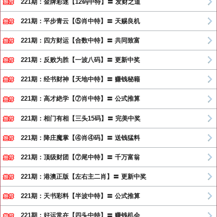
221期：金牌彩迷【12码中特】〓 发财之道
221期：平步青云【⑤肖中特】〓 天赐良机
221期：四方财运【合数中特】〓 共同致富
221期：反败为胜【一波八码】〓 更新中奖
221期：经书财神【天地中特】〓 赚钱秘籍
221期：高才絶学【⑦肖中特】〓 公式推算
221期：相门有相【三头15码】〓 完美中奖
221期：降庄魔掌【④肖④码】〓 送钱猛料
221期：顶级财团【⑦尾中特】〓 千万富翁
221期：港澳正版【左右主二肖】〓 更新中奖
221期：天书彩料【半波中特】〓 公式推算
221期：好运常在【四头中特】〓 赚钱机会