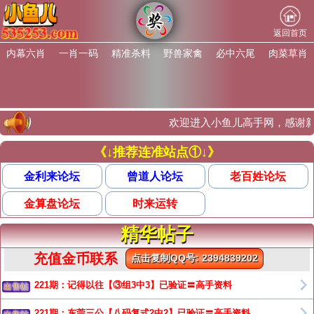
返回首页
内幕六肖
一肖一码
精准杀料
野兽家禽
必中六尾
肉菜草肖
欢迎进入小鱼儿高手网，感谢新老
《↓推荐连准站点①↓》
金利来论坛
曾道人论坛
老百姓论坛
金算盘论坛
时来运转
精华帖子
充值金币联系
点击复制QQ号: 2394839202
221期：记得以往【③组3中3】已验证〓高手资料
出售帖
221期：东莞三公【八码复式2中2】已验证〓高手资料