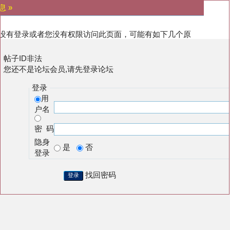
息 »
没有登录或者您没有权限访问此页面，可能有如下几个原
:
帖子ID非法
您还不是论坛会员,请先登录论坛
登录
用
户名
密 码
隐身
是
否
登录
找回密码