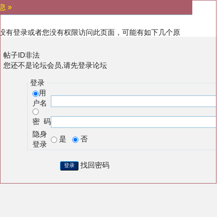
息 »
没有登录或者您没有权限访问此页面，可能有如下几个原
:
帖子ID非法
您还不是论坛会员,请先登录论坛
登录
用
户名
密 码
隐身
是
否
登录
找回密码