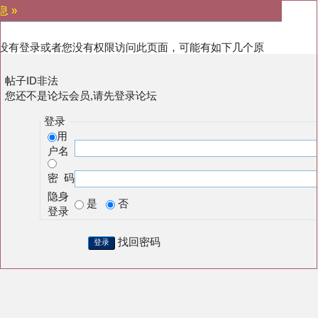
息 »
没有登录或者您没有权限访问此页面，可能有如下几个原
:
帖子ID非法
您还不是论坛会员,请先登录论坛
登录
用
户名
密 码
隐身
是
否
登录
找回密码