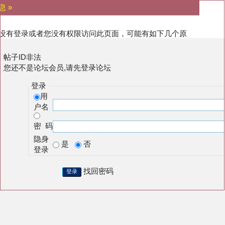
息 »
没有登录或者您没有权限访问此页面，可能有如下几个原
:
帖子ID非法
您还不是论坛会员,请先登录论坛
登录
用
户名
密 码
隐身
是
否
登录
找回密码